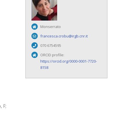
Monserrato
francesca.crobu@irgb.cnr.it
070 6754595
ORCID profile:
https://orcid.org/0000-0001-7720-
8158
, F;