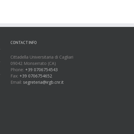
CONTACT INFO
Cittadella Universitaria di Cagliari
09042 Monserrato (CA)
Phone:
+39 0706754543
Fax:
+39 0706754652
Email:
segreteria@irgb.cnr.it