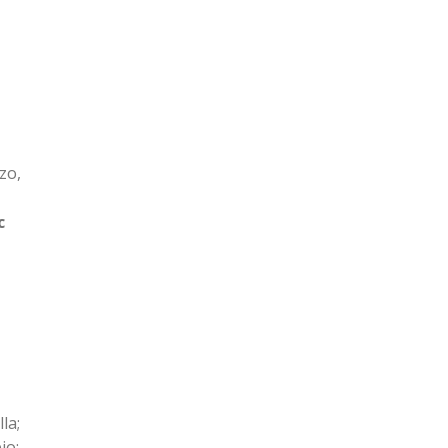
zo,
c
la;
io;