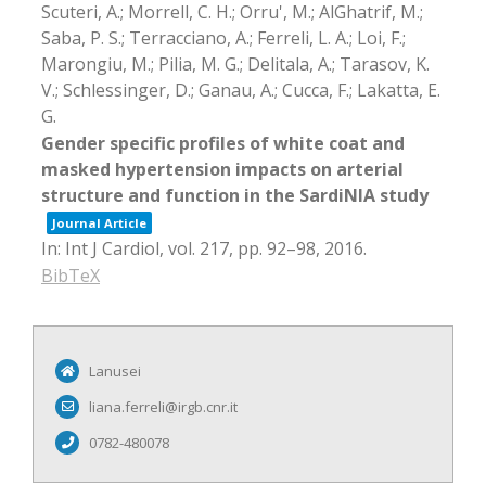
Scuteri, A.; Morrell, C. H.; Orru', M.; AlGhatrif, M.;
Saba, P. S.; Terracciano, A.; Ferreli, L. A.; Loi, F.;
Marongiu, M.; Pilia, M. G.; Delitala, A.; Tarasov, K.
V.; Schlessinger, D.; Ganau, A.; Cucca, F.; Lakatta, E.
G.
Gender specific profiles of white coat and
masked hypertension impacts on arterial
structure and function in the SardiNIA study
Journal Article
In:
Int J Cardiol,
vol. 217,
pp. 92–98,
2016
.
BibTeX
Lanusei
liana.ferreli@irgb.cnr.it
0782-480078