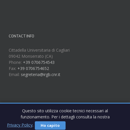
CONTACT INFO
Cittadella Universitaria di Cagliari
09042 Monserrato (CA)
Phone:
+39 0706754543
Fax:
+39 0706754652
Email:
segreteria@irgb.cnr.it
Questo sito utilizza cookie tecnici necessari al
funzionamento. Per i dettagli consulta la nostra
Privacy Policy
.
Ho capito
Copyright 2017 IRGB CNR | All Rights Reserved