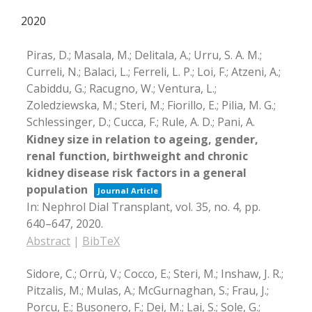
2020
Piras, D.; Masala, M.; Delitala, A.; Urru, S. A. M.;
Curreli, N.; Balaci, L.; Ferreli, L. P.; Loi, F.; Atzeni, A.;
Cabiddu, G.; Racugno, W.; Ventura, L.;
Zoledziewska, M.; Steri, M.; Fiorillo, E.; Pilia, M. G.;
Schlessinger, D.; Cucca, F.; Rule, A. D.; Pani, A.
Kidney size in relation to ageing, gender,
renal function, birthweight and chronic
kidney disease risk factors in a general
population
Journal Article
In:
Nephrol Dial Transplant,
vol. 35,
no. 4,
pp.
640–647,
2020
.
Abstract
|
BibTeX
Sidore, C.; Orrù, V.; Cocco, E.; Steri, M.; Inshaw, J. R.;
Pitzalis, M.; Mulas, A.; McGurnaghan, S.; Frau, J.;
Porcu, E.; Busonero, F.; Dei, M.; Lai, S.; Sole, G.;