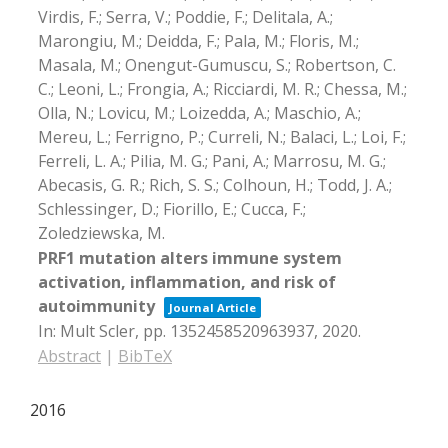
Virdis, F.; Serra, V.; Poddie, F.; Delitala, A.;
Marongiu, M.; Deidda, F.; Pala, M.; Floris, M.;
Masala, M.; Onengut-Gumuscu, S.; Robertson, C.
C.; Leoni, L.; Frongia, A.; Ricciardi, M. R.; Chessa, M.;
Olla, N.; Lovicu, M.; Loizedda, A.; Maschio, A.;
Mereu, L.; Ferrigno, P.; Curreli, N.; Balaci, L.; Loi, F.;
Ferreli, L. A.; Pilia, M. G.; Pani, A.; Marrosu, M. G.;
Abecasis, G. R.; Rich, S. S.; Colhoun, H.; Todd, J. A.;
Schlessinger, D.; Fiorillo, E.; Cucca, F.;
Zoledziewska, M.
PRF1 mutation alters immune system
activation, inflammation, and risk of
autoimmunity
Journal Article
In:
Mult Scler,
pp. 1352458520963937,
2020
.
Abstract
|
BibTeX
2016