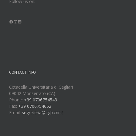
Follow us on:
Facebook
Instagram
LinkedIn
CONTACT INFO
Cittadella Universitaria di Cagliari
09042 Monserrato (CA)
Phone:
+39 0706754543
Fax:
+39 0706754652
Email:
segreteria@irgb.cnr.it